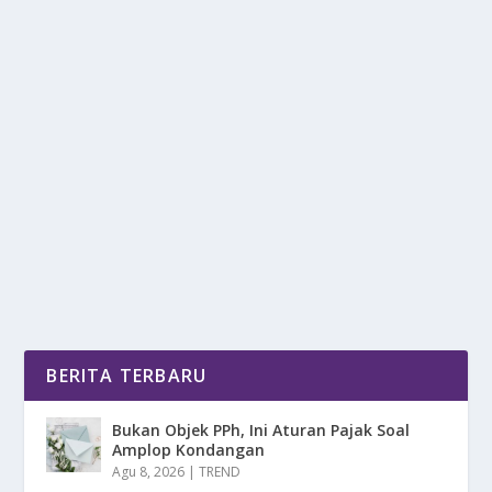
BANGUN RUMAH PENUH CINTA, BUKAN
PENUH LUKA
oleh
mimin1 penulis
|
Apr 19, 2026
|
TREND
|
0
|
Bangun Rumah Penuh Cinta, Bukan Penuh Luka
Dengan Permasalahan Kalian Yang Seharusnya
Tidak...
BACA SELENGKAPNYA
BERITA TERBARU
Bukan Objek PPh, Ini Aturan Pajak Soal
Amplop Kondangan
Agu 8, 2026
|
TREND