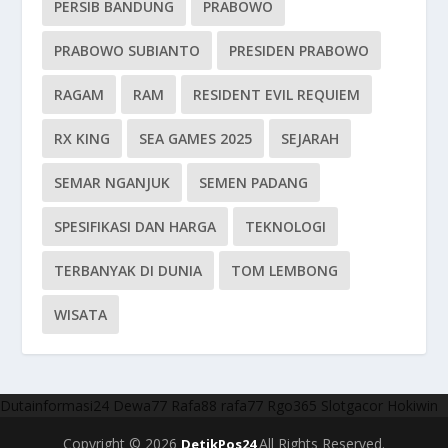
PERSIB BANDUNG
PRABOWO
PRABOWO SUBIANTO
PRESIDEN PRABOWO
RAGAM
RAM
RESIDENT EVIL REQUIEM
RX KING
SEA GAMES 2025
SEJARAH
SEMAR NGANJUK
SEMEN PADANG
SPESIFIKASI DAN HARGA
TEKNOLOGI
TERBANYAK DI DUNIA
TOM LEMBONG
WISATA
Dutainformasi24
Dewa77
Rafa88
rafa77
Rgo365
Slotgacor
Hokiwin
Copyright © 2026
All Rights Reserved.
DetikPos24