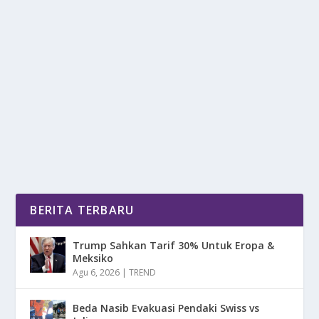
RESMI LATIH MALAYSIA, HARRY HARTONO
AKHIRNYA BUKA SUARA!
oleh
mimin1 penulis
|
Feb 12, 2026
|
SPORT
|
0
|
Resmi Latih Malaysia, Harry Hartono Akhirnya Buka
Suara Yang Telah Menjadi Pelatih Negeri Jiran...
BACA SELENGKAPNYA
BERITA TERBARU
Trump Sahkan Tarif 30% Untuk Eropa &
Meksiko
Agu 6, 2026
|
TREND
Beda Nasib Evakuasi Pendaki Swiss vs