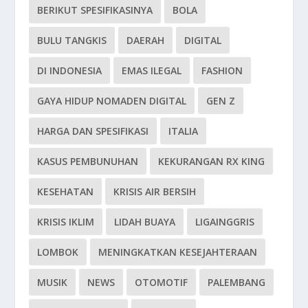
BERIKUT SPESIFIKASINYA
BOLA
BULU TANGKIS
DAERAH
DIGITAL
DI INDONESIA
EMAS ILEGAL
FASHION
GAYA HIDUP NOMADEN DIGITAL
GEN Z
HARGA DAN SPESIFIKASI
ITALIA
KASUS PEMBUNUHAN
KEKURANGAN RX KING
KESEHATAN
KRISIS AIR BERSIH
KRISIS IKLIM
LIDAH BUAYA
LIGAINGGRIS
LOMBOK
MENINGKATKAN KESEJAHTERAAN
MUSIK
NEWS
OTOMOTIF
PALEMBANG