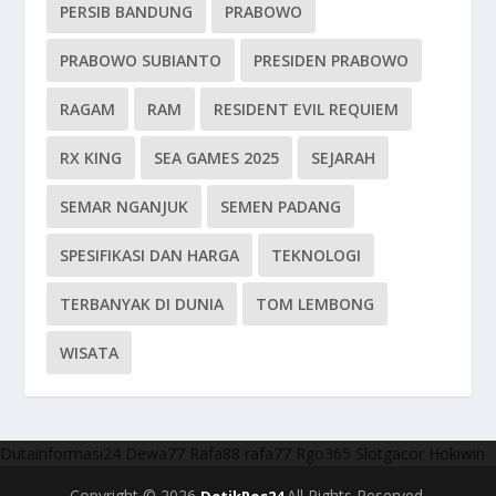
PERSIB BANDUNG
PRABOWO
PRABOWO SUBIANTO
PRESIDEN PRABOWO
RAGAM
RAM
RESIDENT EVIL REQUIEM
RX KING
SEA GAMES 2025
SEJARAH
SEMAR NGANJUK
SEMEN PADANG
SPESIFIKASI DAN HARGA
TEKNOLOGI
TERBANYAK DI DUNIA
TOM LEMBONG
WISATA
Dutainformasi24
Dewa77
Rafa88
rafa77
Rgo365
Slotgacor
Hokiwin
Copyright © 2026
All Rights Reserved.
DetikPos24