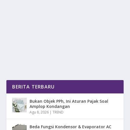
BAHASA JEPANG BAHASA TERSULIT DI
DUNIA
oleh
DetikPos 24
|
Feb 27, 2025
|
RAGAM
|
0
|
Bahasa Jepang Bahasa Tersulit Di Dunia, Tetap
Menarik Untuk Di Pelajari Karena Memiliki Keunikan...
BACA SELENGKAPNYA
BERITA TERBARU
Bukan Objek PPh, Ini Aturan Pajak Soal
Amplop Kondangan
Agu 8, 2026
|
TREND
Beda Fungsi Kondensor & Evaporator AC