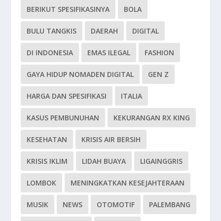
BERIKUT SPESIFIKASINYA
BOLA
BULU TANGKIS
DAERAH
DIGITAL
DI INDONESIA
EMAS ILEGAL
FASHION
GAYA HIDUP NOMADEN DIGITAL
GEN Z
HARGA DAN SPESIFIKASI
ITALIA
KASUS PEMBUNUHAN
KEKURANGAN RX KING
KESEHATAN
KRISIS AIR BERSIH
KRISIS IKLIM
LIDAH BUAYA
LIGAINGGRIS
LOMBOK
MENINGKATKAN KESEJAHTERAAN
MUSIK
NEWS
OTOMOTIF
PALEMBANG