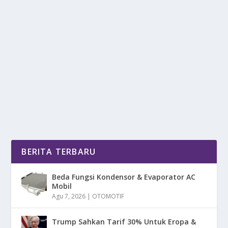
REKOMENDASI PAPAN RENANG BUAT
PEMULA
oleh
mimin1 penulis
|
Jun 11, 2026
|
SPORT
|
0
|
Rekomendasi Papan Renang Buat Pemula Dengan
Berbagai Merek Terbaik Yang Wajib Di Ketahui
Untuk...
BACA SELENGKAPNYA
BERITA TERBARU
Beda Fungsi Kondensor & Evaporator AC
Mobil
Agu 7, 2026
|
OTOMOTIF
Trump Sahkan Tarif 30% Untuk Eropa &