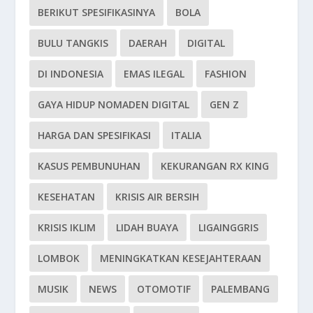
BERIKUT SPESIFIKASINYA
BOLA
BULU TANGKIS
DAERAH
DIGITAL
DI INDONESIA
EMAS ILEGAL
FASHION
GAYA HIDUP NOMADEN DIGITAL
GEN Z
HARGA DAN SPESIFIKASI
ITALIA
KASUS PEMBUNUHAN
KEKURANGAN RX KING
KESEHATAN
KRISIS AIR BERSIH
KRISIS IKLIM
LIDAH BUAYA
LIGAINGGRIS
LOMBOK
MENINGKATKAN KESEJAHTERAAN
MUSIK
NEWS
OTOMOTIF
PALEMBANG