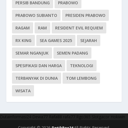
PERSIB BANDUNG
PRABOWO
PRABOWO SUBIANTO
PRESIDEN PRABOWO
RAGAM
RAM
RESIDENT EVIL REQUIEM
RX KING
SEA GAMES 2025
SEJARAH
SEMAR NGANJUK
SEMEN PADANG
SPESIFIKASI DAN HARGA
TEKNOLOGI
TERBANYAK DI DUNIA
TOM LEMBONG
WISATA
Dutainformasi24
Dewa77
Rafa88
rafa77
Rgo365
Slotgacor
Hokiwin
Copyright © 2026
All Rights Reserved.
DetikPos24