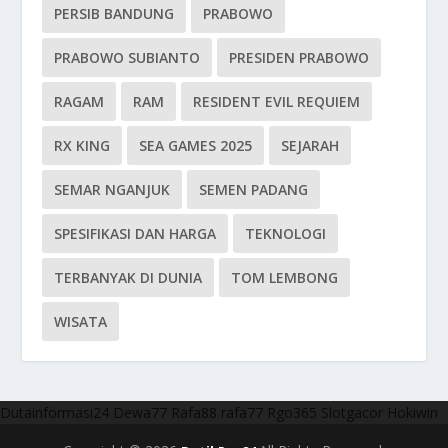
PERSIB BANDUNG
PRABOWO
PRABOWO SUBIANTO
PRESIDEN PRABOWO
RAGAM
RAM
RESIDENT EVIL REQUIEM
RX KING
SEA GAMES 2025
SEJARAH
SEMAR NGANJUK
SEMEN PADANG
SPESIFIKASI DAN HARGA
TEKNOLOGI
TERBANYAK DI DUNIA
TOM LEMBONG
WISATA
Dutainformasi24
Dewa77
Rafa88
rafa77
Rgo365
Slotgacor
Hokiwin