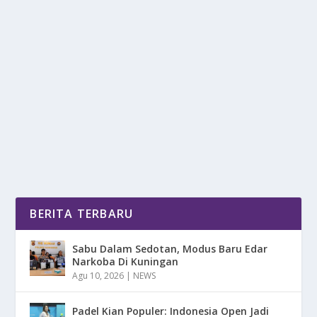
ASALUSUL OLAHRAGA SEPAK TAKRAW
oleh
DetikPos 24
|
Feb 25, 2025
|
SPORT
|
0
|
Asalusul Olahraga Sepak Takraw Mencerminkan
Budaya Dan Warisan Tradisional Asia Tenggara
Dengan...
BACA SELENGKAPNYA
BERITA TERBARU
Sabu Dalam Sedotan, Modus Baru Edar
Narkoba Di Kuningan
Agu 10, 2026
|
NEWS
Padel Kian Populer: Indonesia Open Jadi