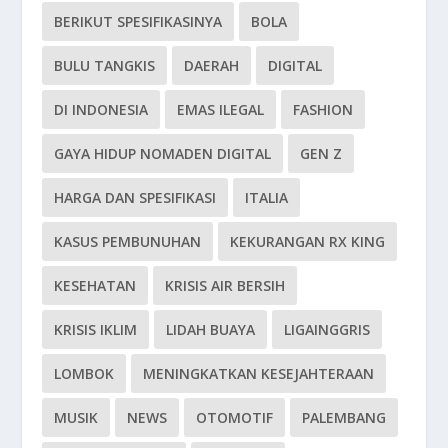
BERIKUT SPESIFIKASINYA
BOLA
BULU TANGKIS
DAERAH
DIGITAL
DI INDONESIA
EMAS ILEGAL
FASHION
GAYA HIDUP NOMADEN DIGITAL
GEN Z
HARGA DAN SPESIFIKASI
ITALIA
KASUS PEMBUNUHAN
KEKURANGAN RX KING
KESEHATAN
KRISIS AIR BERSIH
KRISIS IKLIM
LIDAH BUAYA
LIGAINGGRIS
LOMBOK
MENINGKATKAN KESEJAHTERAAN
MUSIK
NEWS
OTOMOTIF
PALEMBANG