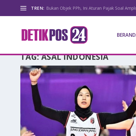
TREN:
Bukan Objek PPh, Ini Aturan Pajak Soal Amp
BERAND
TAG:
ASAL INDONESIA