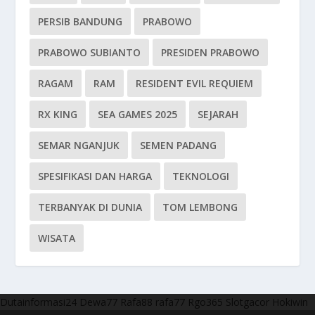
PERSIB BANDUNG
PRABOWO
PRABOWO SUBIANTO
PRESIDEN PRABOWO
RAGAM
RAM
RESIDENT EVIL REQUIEM
RX KING
SEA GAMES 2025
SEJARAH
SEMAR NGANJUK
SEMEN PADANG
SPESIFIKASI DAN HARGA
TEKNOLOGI
TERBANYAK DI DUNIA
TOM LEMBONG
WISATA
Dutainformasi24
Dewa77
Rafa88
rafa77
Rgo365
Slotgacor
Hokiwin