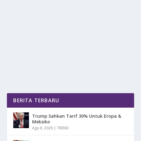
TRANSPARANSI ANGGARAN PEMERINTAH:
ANTARA HARAPAN DAN REALITA
oleh
DetikPos 24
|
Jan 21, 2025
|
DAERAH
,
NEWS
|
0
|
Transparansi Anggaran Pemerintah adalah prinsip
penting dalam tata kelola pemerintahan yang baik....
BACA SELENGKAPNYA
BERITA TERBARU
Trump Sahkan Tarif 30% Untuk Eropa &
Meksiko
Agu 6, 2026
|
TREND