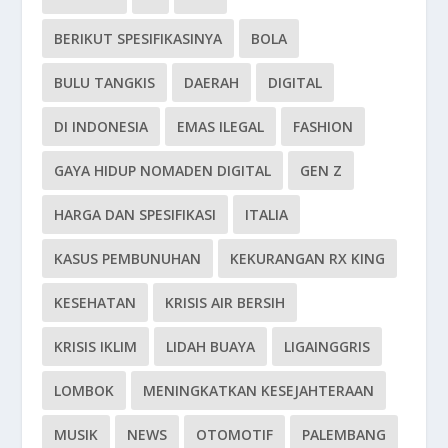
BERIKUT SPESIFIKASINYA
BOLA
BULU TANGKIS
DAERAH
DIGITAL
DI INDONESIA
EMAS ILEGAL
FASHION
GAYA HIDUP NOMADEN DIGITAL
GEN Z
HARGA DAN SPESIFIKASI
ITALIA
KASUS PEMBUNUHAN
KEKURANGAN RX KING
KESEHATAN
KRISIS AIR BERSIH
KRISIS IKLIM
LIDAH BUAYA
LIGAINGGRIS
LOMBOK
MENINGKATKAN KESEJAHTERAAN
MUSIK
NEWS
OTOMOTIF
PALEMBANG