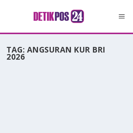
TAG:
ANGSURAN KUR BRI
2026
CEK SIMULASI KUR BRI 500 JUTA: BERAPA
CICILAN SEBULANNYA?
oleh
mimin1 penulis
|
Jan 27, 2026
|
TREND
|
0
|
Cek Simulasi KUR BRI 500 Juta: Berapa Cicilan
Sebulannya Yang Menjadi Informasi Penting Bagi
Para Nasabah Mereka. Program Kredit Usaha Rakyat
BRI masih menjadi pilihan utama pelaku UMKM yang
ingin mengembangkan usaha. Tentunya...