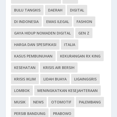
BULU TANGKIS
DAERAH
DIGITAL
DI INDONESIA
EMAS ILEGAL
FASHION
GAYA HIDUP NOMADEN DIGITAL
GEN Z
HARGA DAN SPESIFIKASI
ITALIA
KASUS PEMBUNUHAN
KEKURANGAN RX KING
KESEHATAN
KRISIS AIR BERSIH
KRISIS IKLIM
LIDAH BUAYA
LIGAINGGRIS
LOMBOK
MENINGKATKAN KESEJAHTERAAN
MUSIK
NEWS
OTOMOTIF
PALEMBANG
PERSIB BANDUNG
PRABOWO