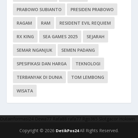
PRABOWO SUBIANTO
PRESIDEN PRABOWO
RAGAM
RAM
RESIDENT EVIL REQUIEM
RX KING
SEA GAMES 2025
SEJARAH
SEMAR NGANJUK
SEMEN PADANG
SPESIFIKASI DAN HARGA
TEKNOLOGI
TERBANYAK DI DUNIA
TOM LEMBONG
WISATA
Dutainformasi24
Dewa77
Rafa88
rafa77
Rgo365
Slotgacor
Hokiwin
Copyright © 2026
All Rights Reserved.
DetikPos24