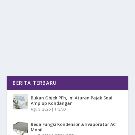
ANEKA JAJANAN PASAR DAN KULINER
LEGENDARIS DI PASAR BENHIL
oleh
DetikPos 24
|
Apr 11, 2025
|
DAERAH
|
0
|
Aneka Jajanan Pasar Dan Kuliner Legendaris Di Pasar
Benhil, Destinasi Yang Wajib Di Kunjungi Para...
BACA SELENGKAPNYA
BERITA TERBARU
Bukan Objek PPh, Ini Aturan Pajak Soal
Amplop Kondangan
Agu 8, 2026
|
TREND
Beda Fungsi Kondensor & Evaporator AC
Mobil