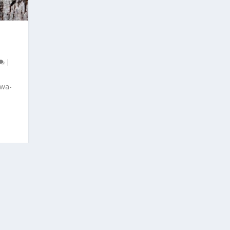
|
awa-