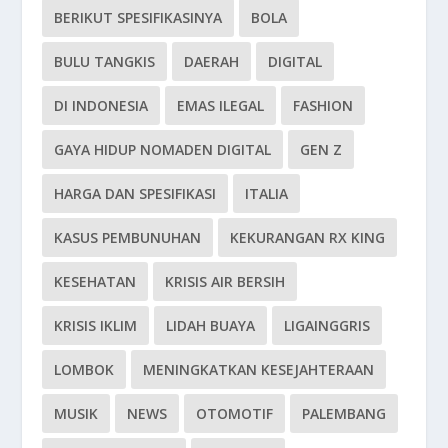
BERIKUT SPESIFIKASINYA
BOLA
BULU TANGKIS
DAERAH
DIGITAL
DI INDONESIA
EMAS ILEGAL
FASHION
GAYA HIDUP NOMADEN DIGITAL
GEN Z
HARGA DAN SPESIFIKASI
ITALIA
KASUS PEMBUNUHAN
KEKURANGAN RX KING
KESEHATAN
KRISIS AIR BERSIH
KRISIS IKLIM
LIDAH BUAYA
LIGAINGGRIS
LOMBOK
MENINGKATKAN KESEJAHTERAAN
MUSIK
NEWS
OTOMOTIF
PALEMBANG