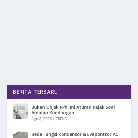
ALASAN KUCING HITAM TERKENAL
DENGAN ISTILAH PEMBAWA SIAL
oleh
DetikPos 24
|
Apr 13, 2025
|
RAGAM
|
0
|
Alasan Kucing Hitam Terkenal Dengan Istilah
Pembawa Sial, Kepercayaan Ini Sebenarnya Berakar
Jauh...
BACA SELENGKAPNYA
BERITA TERBARU
Bukan Objek PPh, Ini Aturan Pajak Soal
Amplop Kondangan
Agu 8, 2026
|
TREND
Beda Fungsi Kondensor & Evaporator AC