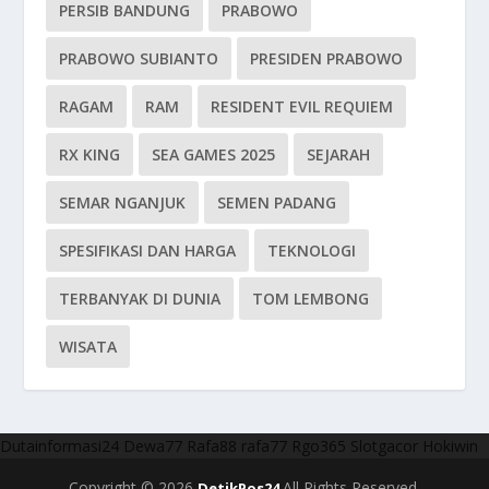
PERSIB BANDUNG
PRABOWO
PRABOWO SUBIANTO
PRESIDEN PRABOWO
RAGAM
RAM
RESIDENT EVIL REQUIEM
RX KING
SEA GAMES 2025
SEJARAH
SEMAR NGANJUK
SEMEN PADANG
SPESIFIKASI DAN HARGA
TEKNOLOGI
TERBANYAK DI DUNIA
TOM LEMBONG
WISATA
Dutainformasi24
Dewa77
Rafa88
rafa77
Rgo365
Slotgacor
Hokiwin
Copyright © 2026
All Rights Reserved.
DetikPos24