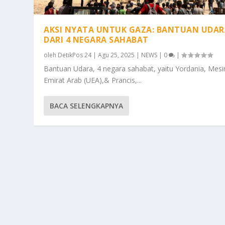
AKSI NYATA UNTUK GAZA: BANTUAN UDAR
DARI 4 NEGARA SAHABAT
oleh
DetikPos 24
|
Agu 25, 2025
|
NEWS
|
0
|
Bantuan Udara, 4 negara sahabat, yaitu Yordania, Mesir
Emirat Arab (UEA),& Prancis,...
BACA SELENGKAPNYA