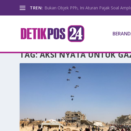
TREN:
Bukan Objek PPh, Ini Aturan Pajak Soal Amp
BERAND
TAG:
AKSI NYATA UNTUK GA