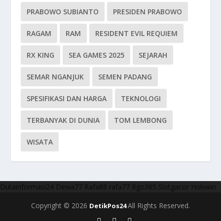
PRABOWO SUBIANTO
PRESIDEN PRABOWO
RAGAM
RAM
RESIDENT EVIL REQUIEM
RX KING
SEA GAMES 2025
SEJARAH
SEMAR NGANJUK
SEMEN PADANG
SPESIFIKASI DAN HARGA
TEKNOLOGI
TERBANYAK DI DUNIA
TOM LEMBONG
WISATA
Dutainformasi24
Dewa77
Rafa88
rafa77
Rgo365
Slotgacor
Hokiwin
Copyright © 2026
All Rights Reserved.
DetikPos24