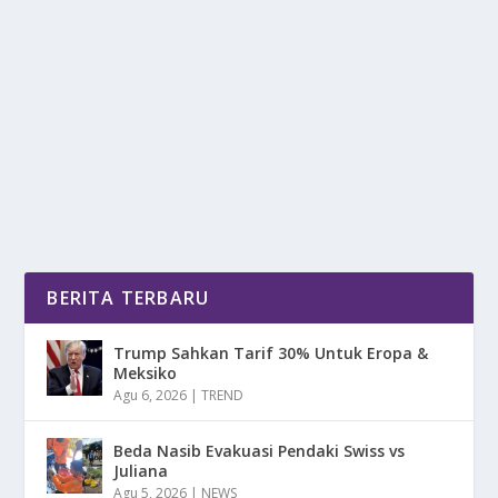
RESMI! AFRIANSYAH NOOR DILANTIK JADI
WAMENAKER
oleh
DetikPos 24
|
Sep 17, 2025
|
NEWS
|
0
|
Afriansyah Noor kini resmi menjabat sebagai Wakil
Menteri Ketenagakerjaan (Wamenaker), pelantikan...
BACA SELENGKAPNYA
BERITA TERBARU
Trump Sahkan Tarif 30% Untuk Eropa &
Meksiko
Agu 6, 2026
|
TREND
Beda Nasib Evakuasi Pendaki Swiss vs
Juliana
Agu 5, 2026
|
NEWS