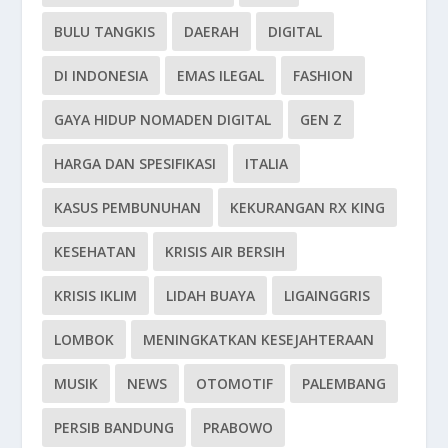
BULU TANGKIS
DAERAH
DIGITAL
DI INDONESIA
EMAS ILEGAL
FASHION
GAYA HIDUP NOMADEN DIGITAL
GEN Z
HARGA DAN SPESIFIKASI
ITALIA
KASUS PEMBUNUHAN
KEKURANGAN RX KING
KESEHATAN
KRISIS AIR BERSIH
KRISIS IKLIM
LIDAH BUAYA
LIGAINGGRIS
LOMBOK
MENINGKATKAN KESEJAHTERAAN
MUSIK
NEWS
OTOMOTIF
PALEMBANG
PERSIB BANDUNG
PRABOWO