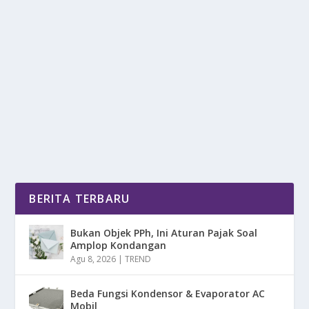
BIKIN PIKIRAN RUWET! 3 KEBIASAAN
BURUK INI BISA PICU DEPRESI
oleh
mimin1 penulis
|
Jul 4, 2026
|
LIFESTYLE
|
0
|
Bikin Pikiran Ruwet! 3 Kebiasaan Buruk Ini Bisa Picu
Depresi Dengan Berbagai Dampak-Dampak Yang...
BACA SELENGKAPNYA
BERITA TERBARU
Bukan Objek PPh, Ini Aturan Pajak Soal
Amplop Kondangan
Agu 8, 2026
|
TREND
Beda Fungsi Kondensor & Evaporator AC
Mobil