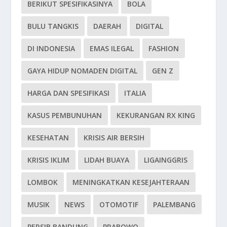
BERIKUT SPESIFIKASINYA
BOLA
BULU TANGKIS
DAERAH
DIGITAL
DI INDONESIA
EMAS ILEGAL
FASHION
GAYA HIDUP NOMADEN DIGITAL
GEN Z
HARGA DAN SPESIFIKASI
ITALIA
KASUS PEMBUNUHAN
KEKURANGAN RX KING
KESEHATAN
KRISIS AIR BERSIH
KRISIS IKLIM
LIDAH BUAYA
LIGAINGGRIS
LOMBOK
MENINGKATKAN KESEJAHTERAAN
MUSIK
NEWS
OTOMOTIF
PALEMBANG
PERSIB BANDUNG
PRABOWO